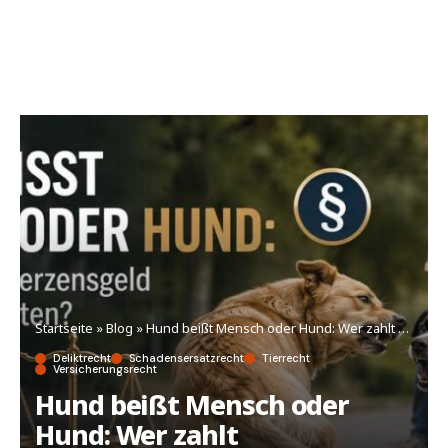
Startseite
»
Blog
»
Hund beißt Mensch oder Hund: Wer zahlt Schmerzensgeld und Tierarztkosten
Deliktrecht
Schadensersatzrecht
Tierrecht
Versicherungsrecht
Hund beißt Mensch oder
Hund: Wer zahlt