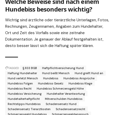
Welche Beweise sind nach einem
Hundebiss besonders wichtig?
Wichtig sind ärztliche oder tierärztliche Unterlagen, Fotos,
Rechnungen, Zeugennamen, Angaben zum Hundehalter,
Ort und Zeit des Vorfalls sowie eine zeitnahe
Dokumentation. Je genauer der Ablauf festgehalten ist,
desto besser lässt sich die Haftung später klären.
TAGGED:
§ 833 BGB
Haftpflichtversicherung Hund
Haftung Hundehalter
Hund beißt Mensch
Hund greift Hund an
Hund verletzt Mensch
Hundebiss
Hundebiss Ansprüche
Hundebiss Folgen
Hundebiss Gesetz
Hundebiss Klage
Hundebiss Recht
Hundebiss Schmerzensgeld Höhe
Hundebiss Versicherung
Hundehalter Verantwortung
Hundehalterhaftpflicht
Mitverschulden Hundebiss
Rechtstipps Hundebiss
Schadensersatz Hund
Schadensersatz Tierarztkosten
Schadensersatzrecht
Schmerzensgeld Hundebiss
Schmerzensgeldanspruch