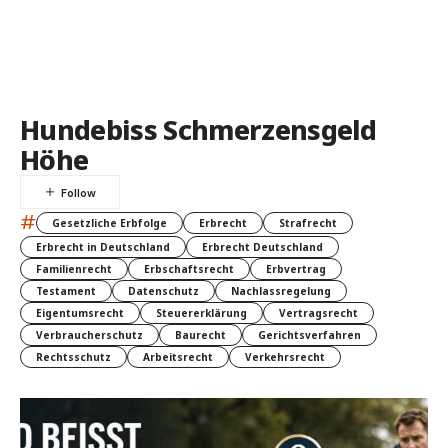
Hundebiss Schmerzensgeld
Höhe
#
Gesetzliche Erbfolge
Erbrecht
Strafrecht
Erbrecht in Deutschland
Erbrecht Deutschland
Familienrecht
Erbschaftsrecht
Erbvertrag
Testament
Datenschutz
Nachlassregelung
Eigentumsrecht
Steuererklärung
Vertragsrecht
Verbraucherschutz
Baurecht
Gerichtsverfahren
Rechtsschutz
Arbeitsrecht
Verkehrsrecht