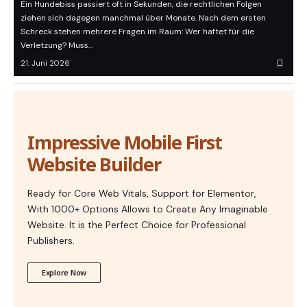
Ein Hundebiss passiert oft in Sekunden, die rechtlichen Folgen
ziehen sich dagegen manchmal über Monate. Nach dem ersten
Schreck stehen mehrere Fragen im Raum: Wer haftet für die
Verletzung? Muss…
21. Juni 2026
Impressive Mobile First
Website Builder
Ready for Core Web Vitals, Support for Elementor,
With 1000+ Options Allows to Create Any Imaginable
Website. It is the Perfect Choice for Professional
Publishers.
Explore Now