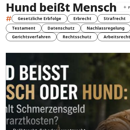
Hund beißt Mensch
#
Gesetzliche Erbfolge
Erbrecht
Strafrecht
Testament
Datenschutz
Nachlassregelung
Gerichtsverfahren
Rechtsschutz
Arbeitsrech