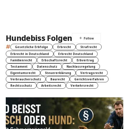
Hundebiss Folgen
#
Gesetzliche Erbfolge
Erbrecht
Strafrecht
Erbrecht in Deutschland
Erbrecht Deutschland
Familienrecht
Erbschaftsrecht
Erbvertrag
Testament
Datenschutz
Nachlassregelung
Eigentumsrecht
Steuererklärung
Vertragsrecht
Verbraucherschutz
Baurecht
Gerichtsverfahren
Rechtsschutz
Arbeitsrecht
Verkehrsrecht