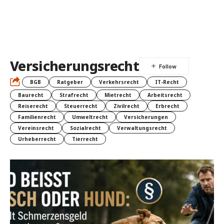
Versicherungsrecht
BGB
Ratgeber
Verkehrsrecht
IT-Recht
Baurecht
Strafrecht
Mietrecht
Arbeitsrecht
Reiserecht
Steuerrecht
Zivilrecht
Erbrecht
Familienrecht
Umweltrecht
Versicherungen
Vereinsrecht
Sozialrecht
Verwaltungsrecht
Urheberrecht
Tierrecht