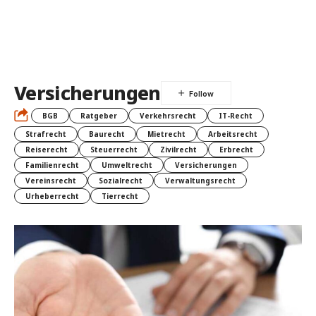
Versicherungen
BGB
Ratgeber
Verkehrsrecht
IT-Recht
Strafrecht
Baurecht
Mietrecht
Arbeitsrecht
Reiserecht
Steuerrecht
Zivilrecht
Erbrecht
Familienrecht
Umweltrecht
Versicherungen
Vereinsrecht
Sozialrecht
Verwaltungsrecht
Urheberrecht
Tierrecht