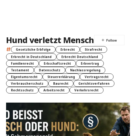
Hund verletzt Mensch
#
Gesetzliche Erbfolge
Erbrecht
Strafrecht
Erbrecht in Deutschland
Erbrecht Deutschland
Familienrecht
Erbschaftsrecht
Erbvertrag
Testament
Datenschutz
Nachlassregelung
Eigentumsrecht
Steuererklärung
Vertragsrecht
Verbraucherschutz
Baurecht
Gerichtsverfahren
Rechtsschutz
Arbeitsrecht
Verkehrsrecht