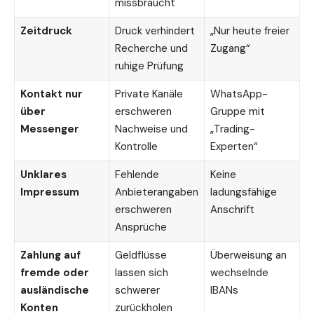
missbraucht
Zeitdruck
Druck verhindert
„Nur heute freier
Recherche und
Zugang“
ruhige Prüfung
Kontakt nur
Private Kanäle
WhatsApp-
über
erschweren
Gruppe mit
Messenger
Nachweise und
„Trading-
Kontrolle
Experten“
Unklares
Fehlende
Keine
Impressum
Anbieterangaben
ladungsfähige
erschweren
Anschrift
Ansprüche
Zahlung auf
Geldflüsse
Überweisung an
fremde oder
lassen sich
wechselnde
ausländische
schwerer
IBANs
Konten
zurückholen