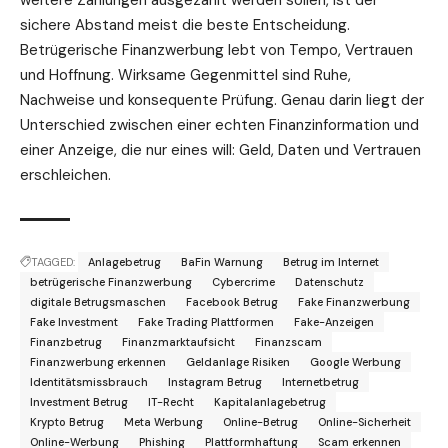
sichere Abstand meist die beste Entscheidung.
Betrügerische Finanzwerbung lebt von Tempo, Vertrauen
und Hoffnung. Wirksame Gegenmittel sind Ruhe,
Nachweise und konsequente Prüfung. Genau darin liegt der
Unterschied zwischen einer echten Finanzinformation und
einer Anzeige, die nur eines will: Geld, Daten und Vertrauen
erschleichen.
TAGGED:
Anlagebetrug
BaFin Warnung
Betrug im Internet
betrügerische Finanzwerbung
Cybercrime
Datenschutz
digitale Betrugsmaschen
Facebook Betrug
Fake Finanzwerbung
Fake Investment
Fake Trading Plattformen
Fake-Anzeigen
Finanzbetrug
Finanzmarktaufsicht
Finanzscam
Finanzwerbung erkennen
Geldanlage Risiken
Google Werbung
Identitätsmissbrauch
Instagram Betrug
Internetbetrug
Investment Betrug
IT-Recht
Kapitalanlagebetrug
Krypto Betrug
Meta Werbung
Online-Betrug
Online-Sicherheit
Online-Werbung
Phishing
Plattformhaftung
Scam erkennen