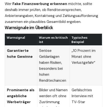
Wer
Fake Finanzwerbung erkennen
möchte, sollte
deshalb immer prüfen, ob Renditeversprechen,
Anbieterangaben, Kontaktweg und Zahlungsaufforderung
zusammen ein plausibles Gesamtbild ergeben.
Warnsignale im Überblick
Warnsignal
Warum es kritisch
Typisches
ist
Beispiel
Garantierte
Seriöse
„10 Prozent im
hohe Gewinne
Geldanlagen
Monat ohne
haben Risiken,
Verlustgefahr“
besonders bei
hohen
Renditechancen
Prominente als
Bilder und Namen
Gefälschtes
angebliche
werden oft ohne
Interview mit
Werbeträger
Zustimmung
TV-Star