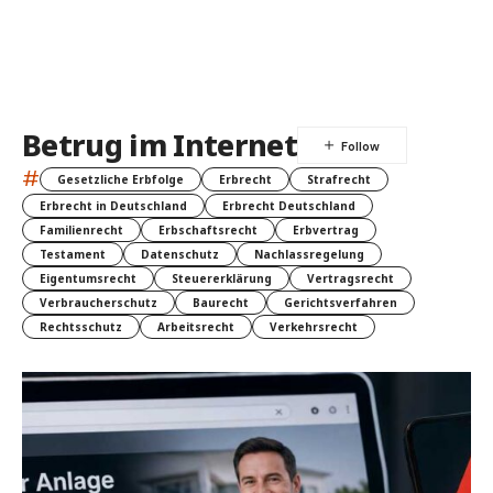
Betrug im Internet
#
Gesetzliche Erbfolge
Erbrecht
Strafrecht
Erbrecht in Deutschland
Erbrecht Deutschland
Familienrecht
Erbschaftsrecht
Erbvertrag
Testament
Datenschutz
Nachlassregelung
Eigentumsrecht
Steuererklärung
Vertragsrecht
Verbraucherschutz
Baurecht
Gerichtsverfahren
Rechtsschutz
Arbeitsrecht
Verkehrsrecht