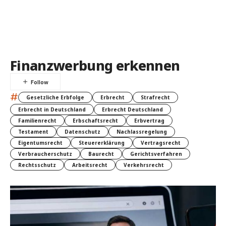
Finanzwerbung erkennen
#
Gesetzliche Erbfolge
Erbrecht
Strafrecht
Erbrecht in Deutschland
Erbrecht Deutschland
Familienrecht
Erbschaftsrecht
Erbvertrag
Testament
Datenschutz
Nachlassregelung
Eigentumsrecht
Steuererklärung
Vertragsrecht
Verbraucherschutz
Baurecht
Gerichtsverfahren
Rechtsschutz
Arbeitsrecht
Verkehrsrecht