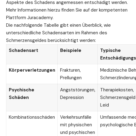
Aspekte des Schadens angemessen entschädigt werden.
Mehr Informationen hierzu finden Sie auf der kompetenten
Plattform
Juracademy
.
Die nachfolgende Tabelle gibt einen Überblick, wie
unterschiedliche Schadensarten im Rahmen des
Schmerzensgeldes berücksichtigt werden:
Schadensart
Beispiele
Typische
Entschädigung
Körperverletzungen
Frakturen,
Medizinische Beh
Prellungen
Schmerzlinderun
Psychische
Angststörungen,
Therapiekosten,
Schäden
Depression
Schmerzensgeld 
Leid
Kombinationsschäden
Verkehrsunfälle
Umfassende
medi
mit physischen
psychologische 
und psychischen