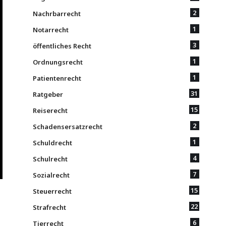
2
Nachrbarrecht
1
Notarrecht
3
öffentliches Recht
1
Ordnungsrecht
1
Patientenrecht
31
Ratgeber
15
Reiserecht
2
Schadensersatzrecht
1
Schuldrecht
4
Schulrecht
7
Sozialrecht
15
Steuerrecht
22
Strafrecht
6
Tierrecht