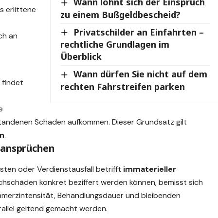
Wann lohnt sich der Einspruch
s erlittene
zu einem Bußgeldbescheid?
Privatschilder an Einfahrten –
ch
an
rechtliche Grundlagen im
Überblick
Wann dürfen Sie nicht auf dem
findet
rechten Fahrstreifen parken
e
standenen Schaden aufkommen. Dieser Grundsatz gilt
n
.
zansprüchen
ten oder Verdienstausfall betrifft
immaterieller
hschäden konkret beziffert werden können,
bemisst sich
merzintensität, Behandlungsdauer und bleibenden
allel geltend gemacht werden.