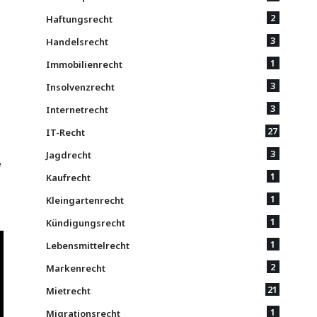
2
Haftungsrecht
3
Handelsrecht
1
Immobilienrecht
3
Insolvenzrecht
3
Internetrecht
27
IT-Recht
3
Jagdrecht
e
1
Kaufrecht
1
Kleingartenrecht
1
Kündigungsrecht
1
Lebensmittelrecht
2
Markenrecht
21
Mietrecht
1
Migrationsrecht