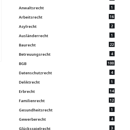
1
Anwaltsrecht
16
Arbeitsrecht
2
Asylrecht
1
Ausländerrecht
22
Baurecht
4
Betreuungsrecht
100
BGB
4
Datenschutzrecht
1
Deliktrecht
14
Erbrecht
12
Familienrecht
1
Gesundheitsrecht
4
Gewerberecht
3
Glücksspielrecht