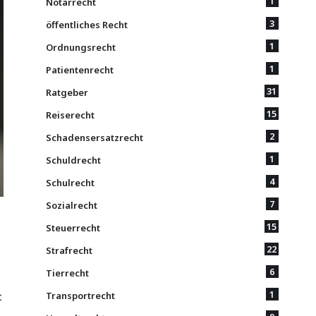
1
Notarrecht
3
öffentliches Recht
1
Ordnungsrecht
1
Patientenrecht
31
Ratgeber
15
Reiserecht
2
Schadensersatzrecht
1
Schuldrecht
4
Schulrecht
7
Sozialrecht
15
Steuerrecht
22
Strafrecht
6
Tierrecht
1
t
Transportrecht