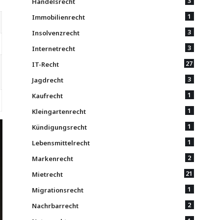
3
Handelsrecht
1
Immobilienrecht
3
Insolvenzrecht
3
Internetrecht
27
IT-Recht
3
Jagdrecht
1
Kaufrecht
1
Kleingartenrecht
1
Kündigungsrecht
1
Lebensmittelrecht
2
Markenrecht
21
Mietrecht
1
Migrationsrecht
2
Nachrbarrecht