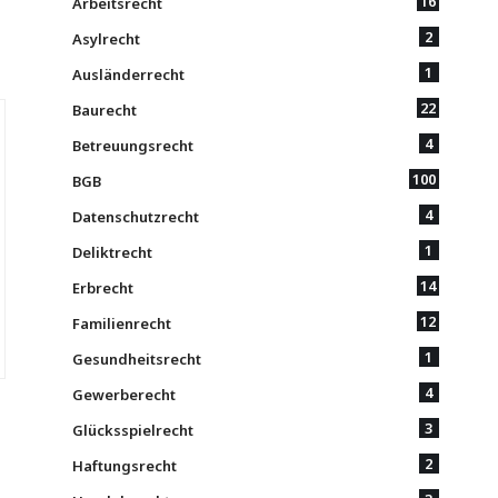
16
Arbeitsrecht
2
Asylrecht
1
Ausländerrecht
22
Baurecht
4
Betreuungsrecht
100
BGB
4
Datenschutzrecht
1
Deliktrecht
14
Erbrecht
12
Familienrecht
1
Gesundheitsrecht
4
Gewerberecht
3
Glücksspielrecht
2
Haftungsrecht