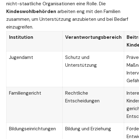
nicht-staatliche Organisationen eine Rolle. Die
Kindeswohlbehörden
arbeiten eng mit den Familien
zusammen, um Unterstützung anzubieten und bei Bedarf
einzugreifen.
Institution
Verantwortungsbereich
Beit
Kind
Jugendamt
Schutz und
Präve
Unterstützung
Maßn
Inter
Gefäh
Familiengericht
Rechtliche
Inter
Entscheidungen
Kinde
gerich
Entsc
Bildungseinrichtungen
Bildung und Erziehung
Förde
Entwi