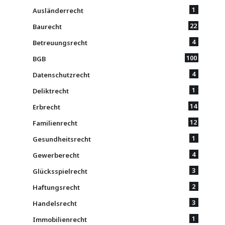
1
Ausländerrecht
22
Baurecht
4
Betreuungsrecht
100
BGB
4
Datenschutzrecht
1
Deliktrecht
14
Erbrecht
12
Familienrecht
1
Gesundheitsrecht
4
Gewerberecht
3
Glücksspielrecht
2
Haftungsrecht
3
Handelsrecht
1
Immobilienrecht