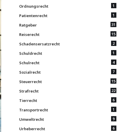
1
Ordnungsrecht
1
Patientenrecht
31
Ratgeber
15
Reiserecht
2
Schadensersatzrecht
1
Schuldrecht
4
Schulrecht
7
Sozialrecht
15
Steuerrecht
22
Strafrecht
6
Tierrecht
1
Transportrecht
9
Umweltrecht
6
Urheberrecht