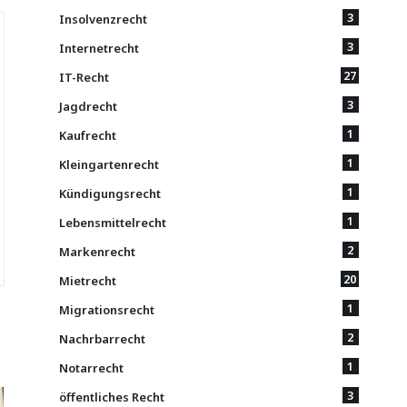
3
Insolvenzrecht
3
Internetrecht
27
IT-Recht
3
Jagdrecht
1
Kaufrecht
1
Kleingartenrecht
1
Kündigungsrecht
1
Lebensmittelrecht
2
Markenrecht
20
Mietrecht
1
Migrationsrecht
2
Nachrbarrecht
1
Notarrecht
3
öffentliches Recht