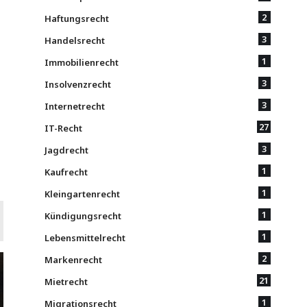
2
Haftungsrecht
3
Handelsrecht
1
Immobilienrecht
3
Insolvenzrecht
3
Internetrecht
27
IT-Recht
3
Jagdrecht
1
Kaufrecht
1
Kleingartenrecht
1
Kündigungsrecht
1
Lebensmittelrecht
2
Markenrecht
21
Mietrecht
1
Migrationsrecht