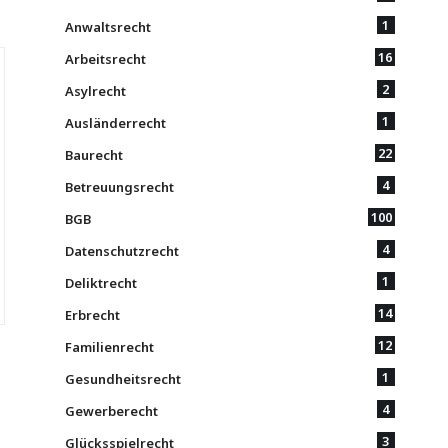
1
Anwaltsrecht
16
Arbeitsrecht
2
Asylrecht
1
Ausländerrecht
22
Baurecht
4
Betreuungsrecht
100
BGB
4
Datenschutzrecht
1
Deliktrecht
14
Erbrecht
12
Familienrecht
1
Gesundheitsrecht
4
Gewerberecht
3
Glücksspielrecht