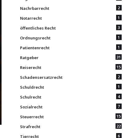
2
Nachrbarrecht
1
Notarrecht
3
öffentliches Recht
1
Ordnungsrecht
1
Patientenrecht
31
Ratgeber
15
Reiserecht
2
Schadensersatzrecht
1
Schuldrecht
4
Schulrecht
7
Sozialrecht
15
Steuerrecht
22
Strafrecht
6
Tierrecht