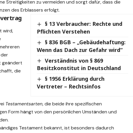
terne Streitigkeiten zu vermeiden und sorgt dafür, dass die
en des Erblassers erfolgt.
bvertrag
§ 13 Verbraucher: Rechte und
 wird,
Pflichten Verstehen
e
§ 836 BGB – „Gebäudehaftung:
 mehreren
Wenn das Dach zur Gefahr wird“
 der
Verständnis von § 869
it geändert
Besitzkonstitut in Deutschland
hafft, die
§ 1956 Erklärung durch
Vertreter – Rechtsinfos
wei
Testamentsarten
, die beide ihre spezifischen
tigen Form hängt von den persönlichen Umständen und
den.
nhändiges Testament bekannt, ist besonders dadurch