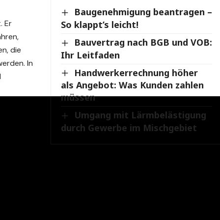
Baugenehmigung beantragen –
. Er
So klappt’s leicht!
ahren,
Bauvertrag nach BGB und VOB:
n, die
Ihr Leitfaden
werden. In
Handwerkerrechnung höher
d
als Angebot: Was Kunden zahlen
müssen
Umgang mit Lärmbelästigung
durch Gewerbe im Mischgebiet