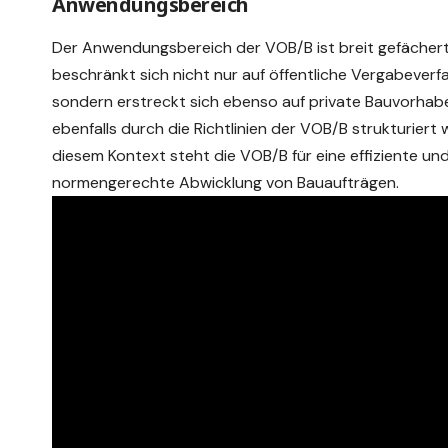
Anwendungsbereich
Der Anwendungsbereich der VOB/B ist breit gefächert
beschränkt sich nicht nur auf öffentliche Vergabeverf
sondern erstreckt sich ebenso auf private Bauvorhabe
ebenfalls durch die Richtlinien der VOB/B strukturiert 
diesem Kontext steht die VOB/B für eine effiziente un
normengerechte Abwicklung von Bauaufträgen.