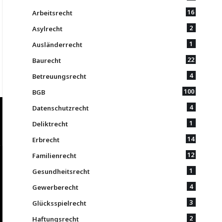
16
Arbeitsrecht
2
Asylrecht
1
Ausländerrecht
22
Baurecht
4
Betreuungsrecht
100
BGB
4
Datenschutzrecht
1
Deliktrecht
14
Erbrecht
12
Familienrecht
1
Gesundheitsrecht
4
Gewerberecht
3
Glücksspielrecht
2
Haftungsrecht