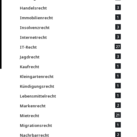
3
Handelsrecht
1
Immobilienrecht
3
Insolvenzrecht
3
Internetrecht
27
IT-Recht
3
Jagdrecht
1
Kaufrecht
1
Kleingartenrecht
1
Kündigungsrecht
1
Lebensmittelrecht
2
Markenrecht
21
Mietrecht
1
Migrationsrecht
2
Nachrbarrecht