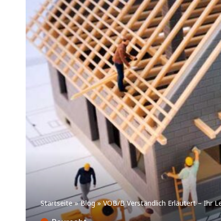
Startseite
»
Blog
»
VOB/B Verständlich Erläutert – Ihr L