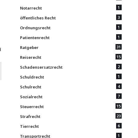
1
Notarrecht
3
öffentliches Recht
1
Ordnungsrecht
1
Patientenrecht
31
Ratgeber
d
15
Reiserecht
2
Schadensersatzrecht
1
Schuldrecht
4
Schulrecht
7
Sozialrecht
15
Steuerrecht
23
Strafrecht
6
Tierrecht
1
Transportrecht