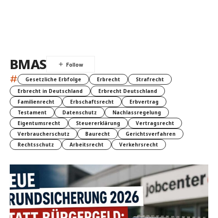
BMAS
#
Gesetzliche Erbfolge
Erbrecht
Strafrecht
Erbrecht in Deutschland
Erbrecht Deutschland
Familienrecht
Erbschaftsrecht
Erbvertrag
Testament
Datenschutz
Nachlassregelung
Eigentumsrecht
Steuererklärung
Vertragsrecht
Verbraucherschutz
Baurecht
Gerichtsverfahren
Rechtsschutz
Arbeitsrecht
Verkehrsrecht