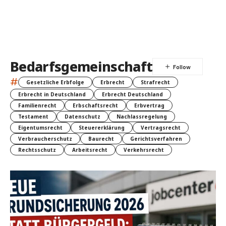
Bedarfsgemeinschaft
#
Gesetzliche Erbfolge
Erbrecht
Strafrecht
Erbrecht in Deutschland
Erbrecht Deutschland
Familienrecht
Erbschaftsrecht
Erbvertrag
Testament
Datenschutz
Nachlassregelung
Eigentumsrecht
Steuererklärung
Vertragsrecht
Verbraucherschutz
Baurecht
Gerichtsverfahren
Rechtsschutz
Arbeitsrecht
Verkehrsrecht