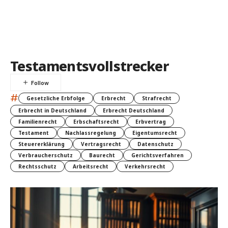
Testamentsvollstrecker
#
Gesetzliche Erbfolge
Erbrecht
Strafrecht
Erbrecht in Deutschland
Erbrecht Deutschland
Familienrecht
Erbschaftsrecht
Erbvertrag
Testament
Nachlassregelung
Eigentumsrecht
Steuererklärung
Vertragsrecht
Datenschutz
Verbraucherschutz
Baurecht
Gerichtsverfahren
Rechtsschutz
Arbeitsrecht
Verkehrsrecht