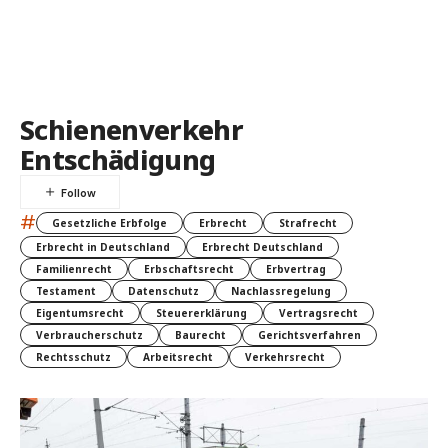
Schienenverkehr
Entschädigung
#
Gesetzliche Erbfolge
Erbrecht
Strafrecht
Erbrecht in Deutschland
Erbrecht Deutschland
Familienrecht
Erbschaftsrecht
Erbvertrag
Testament
Datenschutz
Nachlassregelung
Eigentumsrecht
Steuererklärung
Vertragsrecht
Verbraucherschutz
Baurecht
Gerichtsverfahren
Rechtsschutz
Arbeitsrecht
Verkehrsrecht