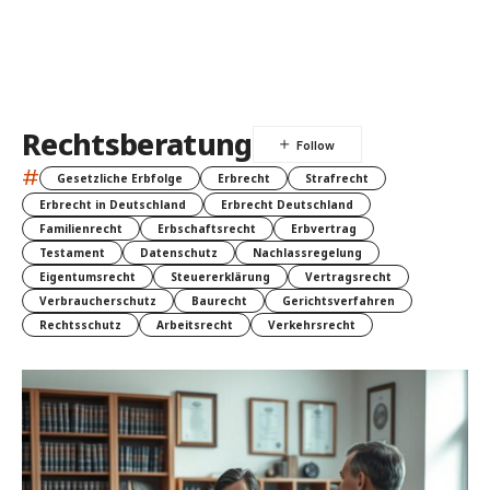
Rechtsberatung
#
Gesetzliche Erbfolge
Erbrecht
Strafrecht
Erbrecht in Deutschland
Erbrecht Deutschland
Familienrecht
Erbschaftsrecht
Erbvertrag
Testament
Datenschutz
Nachlassregelung
Eigentumsrecht
Steuererklärung
Vertragsrecht
Verbraucherschutz
Baurecht
Gerichtsverfahren
Rechtsschutz
Arbeitsrecht
Verkehrsrecht