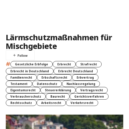
Lärmschutzmaßnahmen für
Mischgebiete
#
Gesetzliche Erbfolge
Erbrecht
Strafrecht
Erbrecht in Deutschland
Erbrecht Deutschland
Familienrecht
Erbschaftsrecht
Erbvertrag
Testament
Datenschutz
Nachlassregelung
Eigentumsrecht
Steuererklärung
Vertragsrecht
Verbraucherschutz
Baurecht
Gerichtsverfahren
Rechtsschutz
Arbeitsrecht
Verkehrsrecht