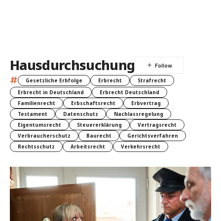
Hausdurchsuchung
#
Gesetzliche Erbfolge
Erbrecht
Strafrecht
Erbrecht in Deutschland
Erbrecht Deutschland
Familienrecht
Erbschaftsrecht
Erbvertrag
Testament
Datenschutz
Nachlassregelung
Eigentumsrecht
Steuererklärung
Vertragsrecht
Verbraucherschutz
Baurecht
Gerichtsverfahren
Rechtsschutz
Arbeitsrecht
Verkehrsrecht