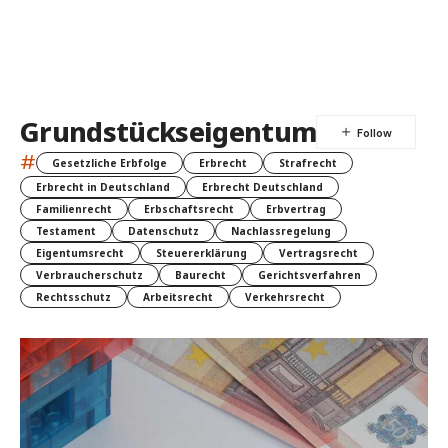
Grundstückseigentum
#
Gesetzliche Erbfolge
Erbrecht
Strafrecht
Erbrecht in Deutschland
Erbrecht Deutschland
Familienrecht
Erbschaftsrecht
Erbvertrag
Testament
Datenschutz
Nachlassregelung
Eigentumsrecht
Steuererklärung
Vertragsrecht
Verbraucherschutz
Baurecht
Gerichtsverfahren
Rechtsschutz
Arbeitsrecht
Verkehrsrecht