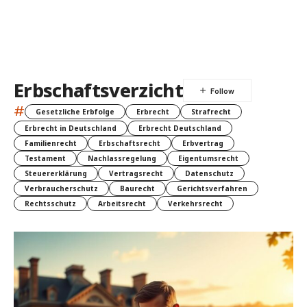
Erbschaftsverzicht
#
Gesetzliche Erbfolge
Erbrecht
Strafrecht
Erbrecht in Deutschland
Erbrecht Deutschland
Familienrecht
Erbschaftsrecht
Erbvertrag
Testament
Nachlassregelung
Eigentumsrecht
Steuererklärung
Vertragsrecht
Datenschutz
Verbraucherschutz
Baurecht
Gerichtsverfahren
Rechtsschutz
Arbeitsrecht
Verkehrsrecht