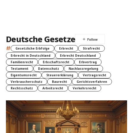
Deutsche Gesetze
#
Gesetzliche Erbfolge
Erbrecht
Strafrecht
Erbrecht in Deutschland
Erbrecht Deutschland
Familienrecht
Erbschaftsrecht
Erbvertrag
Testament
Datenschutz
Nachlassregelung
Eigentumsrecht
Steuererklärung
Vertragsrecht
Verbraucherschutz
Baurecht
Gerichtsverfahren
Rechtsschutz
Arbeitsrecht
Verkehrsrecht