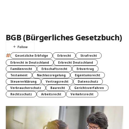
BGB (Bürgerliches Gesetzbuch)
#
Gesetzliche Erbfolge
Erbrecht
Strafrecht
Erbrecht in Deutschland
Erbrecht Deutschland
Familienrecht
Erbschaftsrecht
Erbvertrag
Testament
Nachlassregelung
Eigentumsrecht
Steuererklärung
Vertragsrecht
Datenschutz
Verbraucherschutz
Baurecht
Gerichtsverfahren
Rechtsschutz
Arbeitsrecht
Verkehrsrecht