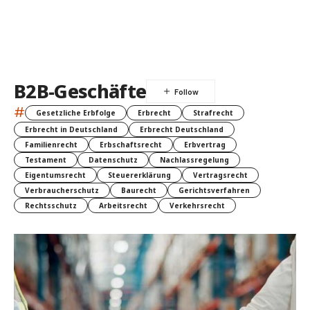
B2B-Geschäfte
#
Gesetzliche Erbfolge
Erbrecht
Strafrecht
Erbrecht in Deutschland
Erbrecht Deutschland
Familienrecht
Erbschaftsrecht
Erbvertrag
Testament
Datenschutz
Nachlassregelung
Eigentumsrecht
Steuererklärung
Vertragsrecht
Verbraucherschutz
Baurecht
Gerichtsverfahren
Rechtsschutz
Arbeitsrecht
Verkehrsrecht