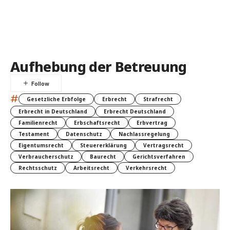
Aufhebung der Betreuung
#
Gesetzliche Erbfolge
Erbrecht
Strafrecht
Erbrecht in Deutschland
Erbrecht Deutschland
Familienrecht
Erbschaftsrecht
Erbvertrag
Testament
Datenschutz
Nachlassregelung
Eigentumsrecht
Steuererklärung
Vertragsrecht
Verbraucherschutz
Baurecht
Gerichtsverfahren
Rechtsschutz
Arbeitsrecht
Verkehrsrecht