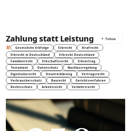
Zahlung statt Leistung
#
Gesetzliche Erbfolge
Erbrecht
Strafrecht
Erbrecht in Deutschland
Erbrecht Deutschland
Familienrecht
Erbschaftsrecht
Erbvertrag
Testament
Datenschutz
Nachlassregelung
Eigentumsrecht
Steuererklärung
Vertragsrecht
Verbraucherschutz
Baurecht
Gerichtsverfahren
Rechtsschutz
Arbeitsrecht
Verkehrsrecht