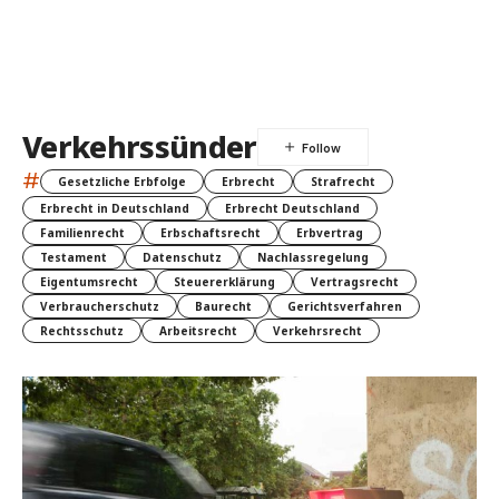
Verkehrssünder
#
Gesetzliche Erbfolge
Erbrecht
Strafrecht
Erbrecht in Deutschland
Erbrecht Deutschland
Familienrecht
Erbschaftsrecht
Erbvertrag
Testament
Datenschutz
Nachlassregelung
Eigentumsrecht
Steuererklärung
Vertragsrecht
Verbraucherschutz
Baurecht
Gerichtsverfahren
Rechtsschutz
Arbeitsrecht
Verkehrsrecht