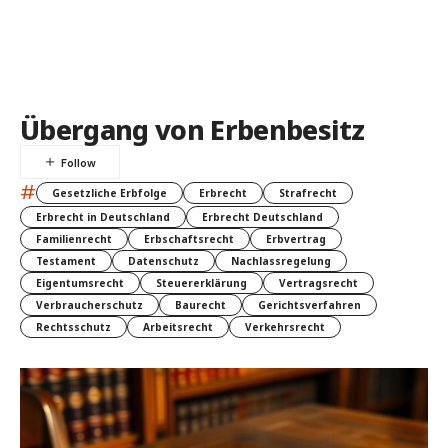
Übergang von Erbenbesitz
#
Gesetzliche Erbfolge
Erbrecht
Strafrecht
Erbrecht in Deutschland
Erbrecht Deutschland
Familienrecht
Erbschaftsrecht
Erbvertrag
Testament
Datenschutz
Nachlassregelung
Eigentumsrecht
Steuererklärung
Vertragsrecht
Verbraucherschutz
Baurecht
Gerichtsverfahren
Rechtsschutz
Arbeitsrecht
Verkehrsrecht