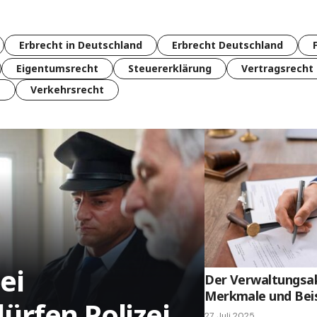
Erbrecht in Deutschland
Erbrecht Deutschland
Eigentumsrecht
Steuererklärung
Vertragsrecht
t
Verkehrsrecht
ei
Der Verwaltungsakt
Merkmale und Beis
rfen Polizei
27. Juli 2025