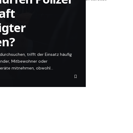
aft
igter
en?
rchsuchen, trifft der Einsatz häufig
Kinder, Mitbewohner oder
Geräte mitnehmen, obwohl…