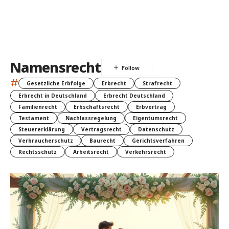
Namensrecht
#
Gesetzliche Erbfolge
Erbrecht
Strafrecht
Erbrecht in Deutschland
Erbrecht Deutschland
Familienrecht
Erbschaftsrecht
Erbvertrag
Testament
Nachlassregelung
Eigentumsrecht
Steuererklärung
Vertragsrecht
Datenschutz
Verbraucherschutz
Baurecht
Gerichtsverfahren
Rechtsschutz
Arbeitsrecht
Verkehrsrecht