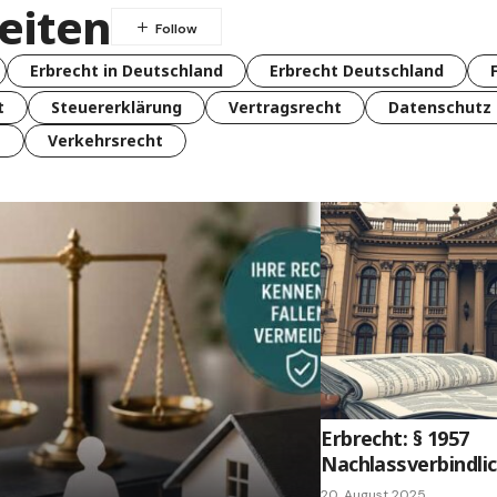
eiten
Erbrecht in Deutschland
Erbrecht Deutschland
t
Steuererklärung
Vertragsrecht
Datenschutz
t
Verkehrsrecht
Erbrecht: § 1957
Nachlassverbindlic
20. August 2025