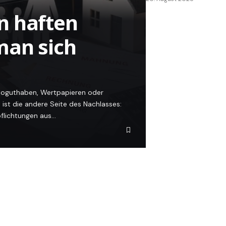
n haften
man sich
ntoguthaben, Wertpapieren oder
ist die andere Seite des Nachlasses:
pflichtungen aus…