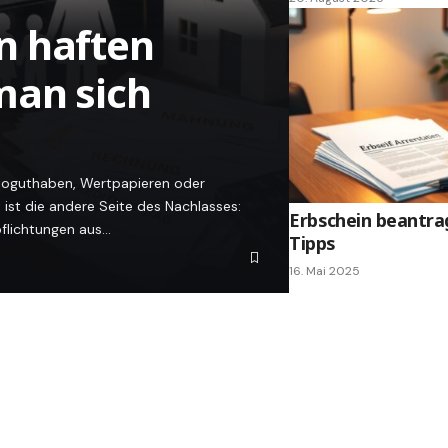
n haften
man sich
ntoguthaben, Wertpapieren oder
ist die andere Seite des Nachlasses:
Erbschein beantra
pflichtungen aus…
Tipps
16. Mai 2025