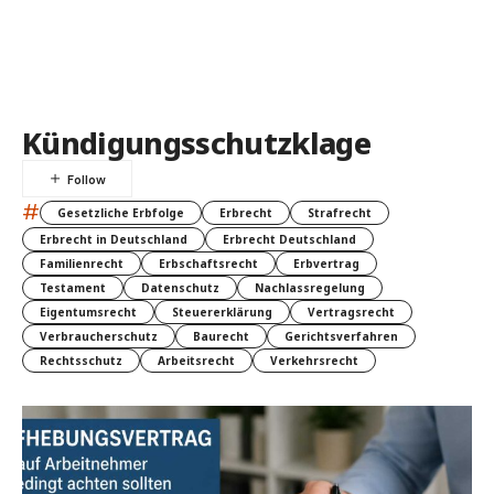
Kündigungsschutzklage
#
Gesetzliche Erbfolge
Erbrecht
Strafrecht
Erbrecht in Deutschland
Erbrecht Deutschland
Familienrecht
Erbschaftsrecht
Erbvertrag
Testament
Datenschutz
Nachlassregelung
Eigentumsrecht
Steuererklärung
Vertragsrecht
Verbraucherschutz
Baurecht
Gerichtsverfahren
Rechtsschutz
Arbeitsrecht
Verkehrsrecht