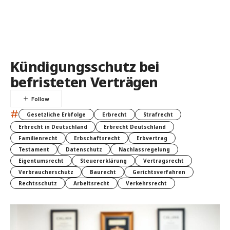
Kündigungsschutz bei
befristeten Verträgen
#
Gesetzliche Erbfolge
Erbrecht
Strafrecht
Erbrecht in Deutschland
Erbrecht Deutschland
Familienrecht
Erbschaftsrecht
Erbvertrag
Testament
Datenschutz
Nachlassregelung
Eigentumsrecht
Steuererklärung
Vertragsrecht
Verbraucherschutz
Baurecht
Gerichtsverfahren
Rechtsschutz
Arbeitsrecht
Verkehrsrecht