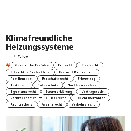
Klimafreundliche
Heizungssysteme
#
Gesetzliche Erbfolge
Erbrecht
Strafrecht
Erbrecht in Deutschland
Erbrecht Deutschland
Familienrecht
Erbschaftsrecht
Erbvertrag
Testament
Datenschutz
Nachlassregelung
Eigentumsrecht
Steuererklärung
Vertragsrecht
Verbraucherschutz
Baurecht
Gerichtsverfahren
Rechtsschutz
Arbeitsrecht
Verkehrsrecht