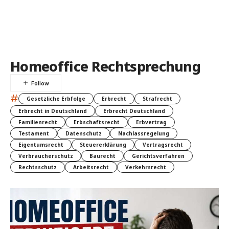
Homeoffice Rechtsprechung
#
Gesetzliche Erbfolge
Erbrecht
Strafrecht
Erbrecht in Deutschland
Erbrecht Deutschland
Familienrecht
Erbschaftsrecht
Erbvertrag
Testament
Datenschutz
Nachlassregelung
Eigentumsrecht
Steuererklärung
Vertragsrecht
Verbraucherschutz
Baurecht
Gerichtsverfahren
Rechtsschutz
Arbeitsrecht
Verkehrsrecht