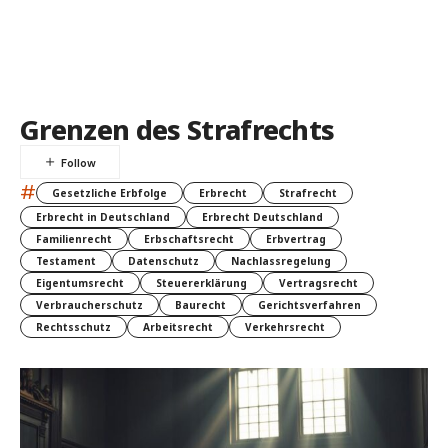
Grenzen des Strafrechts
#
Gesetzliche Erbfolge
Erbrecht
Strafrecht
Erbrecht in Deutschland
Erbrecht Deutschland
Familienrecht
Erbschaftsrecht
Erbvertrag
Testament
Datenschutz
Nachlassregelung
Eigentumsrecht
Steuererklärung
Vertragsrecht
Verbraucherschutz
Baurecht
Gerichtsverfahren
Rechtsschutz
Arbeitsrecht
Verkehrsrecht