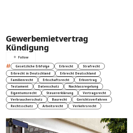
Gewerbemietvertrag
Kündigung
#
Gesetzliche Erbfolge
Erbrecht
Strafrecht
Erbrecht in Deutschland
Erbrecht Deutschland
Familienrecht
Erbschaftsrecht
Erbvertrag
Testament
Datenschutz
Nachlassregelung
Eigentumsrecht
Steuererklärung
Vertragsrecht
Verbraucherschutz
Baurecht
Gerichtsverfahren
Rechtsschutz
Arbeitsrecht
Verkehrsrecht