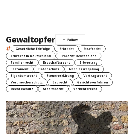
Gewaltopfer
#
Gesetzliche Erbfolge
Erbrecht
Strafrecht
Erbrecht in Deutschland
Erbrecht Deutschland
Familienrecht
Erbschaftsrecht
Erbvertrag
Testament
Datenschutz
Nachlassregelung
Eigentumsrecht
Steuererklärung
Vertragsrecht
Verbraucherschutz
Baurecht
Gerichtsverfahren
Rechtsschutz
Arbeitsrecht
Verkehrsrecht