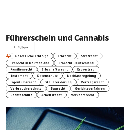
Führerschein und Cannabis
#
Gesetzliche Erbfolge
Erbrecht
Strafrecht
Erbrecht in Deutschland
Erbrecht Deutschland
Familienrecht
Erbschaftsrecht
Erbvertrag
Testament
Datenschutz
Nachlassregelung
Eigentumsrecht
Steuererklärung
Vertragsrecht
Verbraucherschutz
Baurecht
Gerichtsverfahren
Rechtsschutz
Arbeitsrecht
Verkehrsrecht