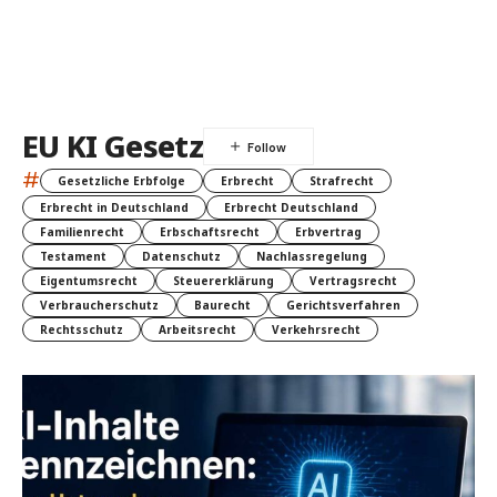
EU KI Gesetz
#
Gesetzliche Erbfolge
Erbrecht
Strafrecht
Erbrecht in Deutschland
Erbrecht Deutschland
Familienrecht
Erbschaftsrecht
Erbvertrag
Testament
Datenschutz
Nachlassregelung
Eigentumsrecht
Steuererklärung
Vertragsrecht
Verbraucherschutz
Baurecht
Gerichtsverfahren
Rechtsschutz
Arbeitsrecht
Verkehrsrecht