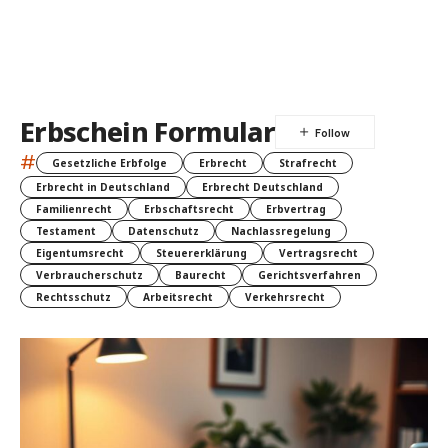
Erbschein Formular
#
Gesetzliche Erbfolge
Erbrecht
Strafrecht
Erbrecht in Deutschland
Erbrecht Deutschland
Familienrecht
Erbschaftsrecht
Erbvertrag
Testament
Datenschutz
Nachlassregelung
Eigentumsrecht
Steuererklärung
Vertragsrecht
Verbraucherschutz
Baurecht
Gerichtsverfahren
Rechtsschutz
Arbeitsrecht
Verkehrsrecht