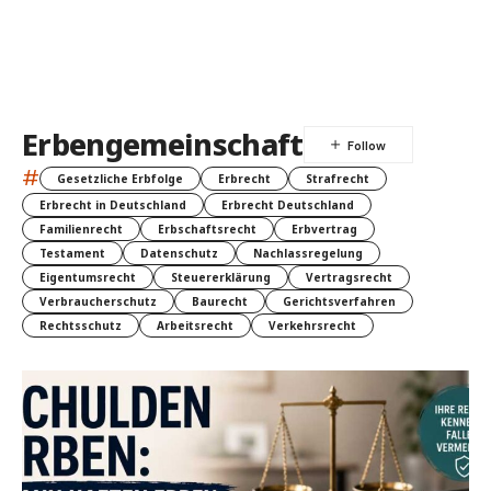
Erbengemeinschaft
#
Gesetzliche Erbfolge
Erbrecht
Strafrecht
Erbrecht in Deutschland
Erbrecht Deutschland
Familienrecht
Erbschaftsrecht
Erbvertrag
Testament
Datenschutz
Nachlassregelung
Eigentumsrecht
Steuererklärung
Vertragsrecht
Verbraucherschutz
Baurecht
Gerichtsverfahren
Rechtsschutz
Arbeitsrecht
Verkehrsrecht