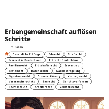
Erbengemeinschaft auflösen
Schritte
#
Gesetzliche Erbfolge
Erbrecht
Strafrecht
Erbrecht in Deutschland
Erbrecht Deutschland
Familienrecht
Erbschaftsrecht
Erbvertrag
Testament
Datenschutz
Nachlassregelung
Eigentumsrecht
Steuererklärung
Vertragsrecht
Verbraucherschutz
Baurecht
Gerichtsverfahren
Rechtsschutz
Arbeitsrecht
Verkehrsrecht