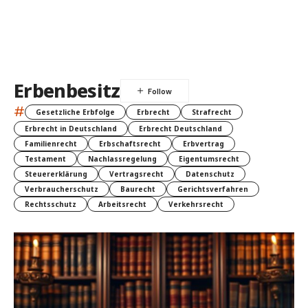
Erbenbesitz
#
Gesetzliche Erbfolge
Erbrecht
Strafrecht
Erbrecht in Deutschland
Erbrecht Deutschland
Familienrecht
Erbschaftsrecht
Erbvertrag
Testament
Nachlassregelung
Eigentumsrecht
Steuererklärung
Vertragsrecht
Datenschutz
Verbraucherschutz
Baurecht
Gerichtsverfahren
Rechtsschutz
Arbeitsrecht
Verkehrsrecht